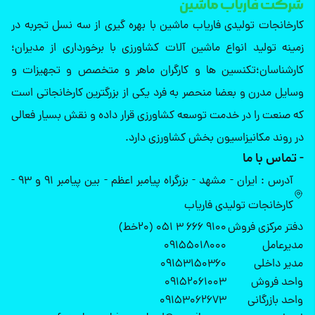
شرکت فاریاب ماشین
کارخانجات تولیدی فاریاب ماشین با بهره گیری از سه نسل تجربه در
زمینه تولید انواع ماشین آلات کشاورزی با برخورداری از مدیران؛
کارشناسان؛تکنسین ها و کارگران ماهر و متخصص و تجهیزات و
وسایل مدرن و بعضا منحصر به فرد یکی از بزرگترین کارخانجاتی است
که صنعت را در خدمت توسعه کشاورزی قرار داده و نقش بسیار فعالی
در روند مکانیزاسیون بخش کشاورزی دارد.
- تماس با ما
آدرس : ایران - مشهد - بزرگراه پیامبر اعظم - بین پیامبر 91 و 93 -
کارخانجات تولیدی فاریاب
دفتر مرکزی فروش
9100 666 3 051 (20خط)
مدیرعامل
09155018000
مدیر داخلی
09153150360
واحد فروش
09152061003
واحد بازرگانی
09153062673