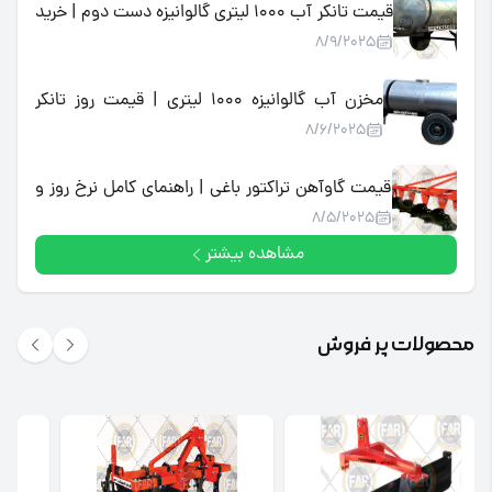
قیمت تانکر آب 1000 لیتری گالوانیزه دست دوم | خرید
8/9/2025
اقتصادی، بررسی بازار و نکات کلیدی
مخزن آب گالوانیزه 1000 لیتری | قیمت روز تانکر
8/6/2025
گالوانیزه برای باغ و کشاورزی
قیمت گاوآهن تراکتور باغی | راهنمای کامل نرخ روز و
8/5/2025
خرید بهترین گاوآهن باغی تراکتوری
مشاهده بیشتر
محصولات پر فروش