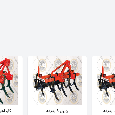
چیزل 9 ردیفه
گاو آهن چی