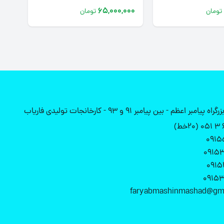
000
65,000,000
تومان
تومان
ظم - بین پیامبر 91 و 93 - کارخانجات تولیدی فاریاب
0915
0915
0915
0915
faryabmashinmashad@gm