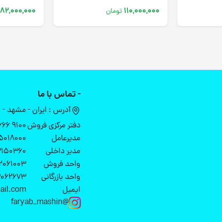
82,000,000
110,000,000
تومان
- تماس با ما
آدرس : ایران - مشهد - بزرگراه پیامبر اع
دفتر مرکزی فروش
9100 666 3 051 (20خط)
مدیرعامل
5018000
مدیر داخلی
3150360
واحد فروش
2061003
واحد بازرگانی
3062673
ایمیل
ail.com
@faryab_mashin