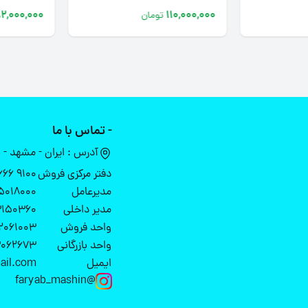
82,000,000
110,000,000
تومان
- تماس با ما
آدرس : ایران - مشهد - بزرگراه پیامبر اع
دفتر مرکزی فروش
9100 666 3 051 (20خط)
مدیرعامل
5018000
مدیر داخلی
3150360
واحد فروش
2061003
واحد بازرگانی
3062673
ایمیل
ail.com
@faryab_mashin