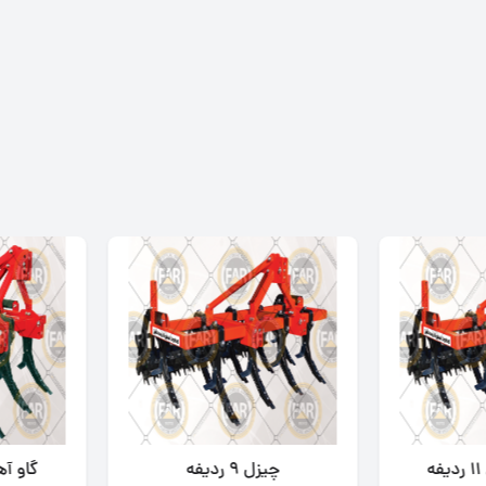
چیزل 9 ردیفه
گاو آهن چی