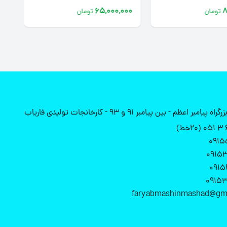
000
65,000,000
تومان
تومان
ظم - بین پیامبر 91 و 93 - کارخانجات تولیدی فاریاب
0915
0915
0915
0915
faryabmashinmashad@gm