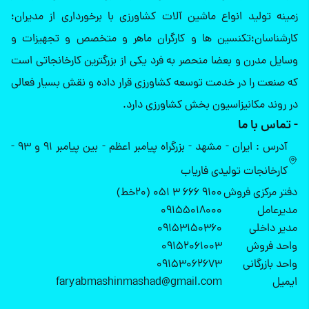
زمینه تولید انواع ماشین آلات کشاورزی با برخورداری از مدیران؛
کارشناسان؛تکنسین ها و کارگران ماهر و متخصص و تجهیزات و
وسایل مدرن و بعضا منحصر به فرد یکی از بزرگترین کارخانجاتی است
که صنعت را در خدمت توسعه کشاورزی قرار داده و نقش بسیار فعالی
در روند مکانیزاسیون بخش کشاورزی دارد.
- تماس با ما
آدرس : ایران - مشهد - بزرگراه پیامبر اعظم - بین پیامبر 91 و 93 -
کارخانجات تولیدی فاریاب
دفتر مرکزی فروش
9100 666 3 051 (20خط)
مدیرعامل
09155018000
مدیر داخلی
09153150360
واحد فروش
09152061003
واحد بازرگانی
09153062673
ایمیل
faryabmashinmashad@gmail.com