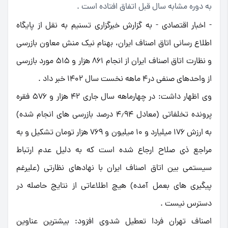
به دوره مشابه سال قبل اتفاق افتاده است .
- اخبار اقتصادی - به گزارش خبرگزاری تسنیم به نقل از پایگاه
اطلاع رسانی اتاق اصناف ایران، بهنام نیک منش معاون بازرسی
و نظارت اتاق اصناف ایران از انجام 861 هزار و 515 مورد بازرسی
از واحدهای صنفی در4 ماهه نخست سال 1402 خبر داد .
وی اظهار داشت: در چهارماهه سال جاری 42 هزار و 576 فقره
پرونده تخلفاتی (معادل 4٫94 درصد بازرسی های انجام شده)
به ارزش 176 میلیارد و 10 میلیون و 769 هزار تومان تشکیل و به
مراجع ذی صلاح ارجاع شده است که به دلیل عدم ارتباط
سیستمی بین اتاق اصناف ایران با نهادهای نظارتی (علیرغم
پیگیری های بعمل آمده) هیچ اطلاعاتی از نتایج حاصله در
دسترس نیست .
اصناف تهران فردا تعطیل شدوی افزود: بیشترین عناوین