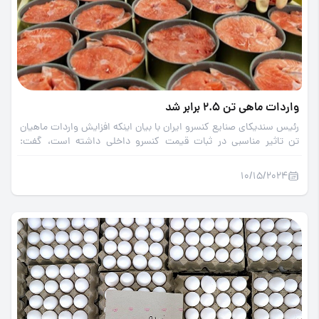
واردات ماهی تن 2.5 برابر شد
رئیس سندیکای صنایع کنسرو ایران با بیان اینکه افزایش واردات ماهیان
تن تاثیر مناسبی در ثبات قیمت کنسرو داخلی داشته است، گفت:
واردات از 10 هزار تن در سال 1401 به 23 هزار تن در سال 1402 رسید و
برآورد می شود که در 6 ماه نخست امسال حدود 25 هزار تن باشد.
10/15/2024