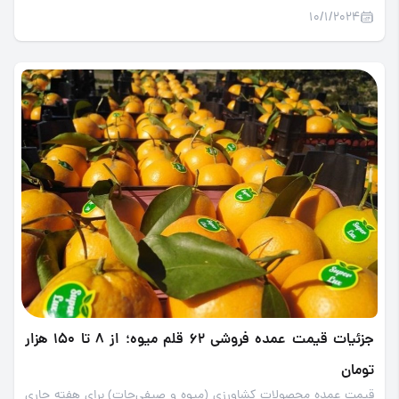
10/1/2024
جزئیات قیمت عمده فروشی 62 قلم میوه؛ از 8 تا 150 هزار
تومان
قیمت عمده محصولات کشاورزی (میوه و صیفی‌جات) برای هفته جاری