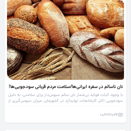
نان ناسالم در سفره ایرانی‌ها/سلامت مردم قربانی سودجویی‌ها!
با وجود اثبات فواید بی‌شمار نان سالم سبوس‌دار برای سلامتی، به دلیل
سودجویی اکثر کارخانجات تولیدآرد در کشورمان، میزان سبوس‌گیری از
آردهای تولیدی کشور تا 11 برابر افزایش یافته و مردم از دسترسی به نان
کامل، سالم و استاندارد محروم هستند.
10/3/2024