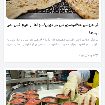
گرانفروشی 200درصدی نان در تهران/نانواها از هیچ کس نمی
ترسند!
درحالی دولت اخیرا قیمت مصوب نان را تا 60درصد افزایش داده، ولی به
دلیل عدم نظارت وزارت جهاد و تعزیرات، بسیاری از نانوایی ها به ویژه
سنگکی‌ها در تهران به بهانه چند گرم کنجد، بیش از 200 درصد قیمت نان
را افزایش دادند وهیچ ترسی هم از برخورد قانونی ندارند.
10/15/2024