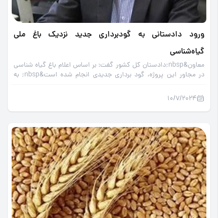
ورود دادستانی به گودبرداری جدید نزدیک باغ ملی
گیاه‌شناسی
معاون&nbsp;دادستان کل کشور گفت: بر اساس اعلام باغ گیاه شناسی
در مجاور این پروژه، گود برداری جدیدی انجام شده است&nbsp; به
همین منظور دستور بررسی و پیگیری آن را صادر کردیم که در صورتی که
آن نیز در حریم باغ گیاه شناسی باشد طبیعتاً آن نیز متوقف می‌شود.
10/7/2024