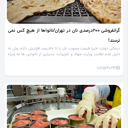
گرانفروشی 200درصدی نان در تهران/نانواها از هیچ کس نمی
ترسند!
درحالی دولت اخیرا قیمت مصوب نان را تا 60درصد افزایش داده، ولی به
دلیل عدم نظارت وزارت جهاد و تعزیرات، بسیاری از نانوایی ها به ویژه
سنگکی‌ها در تهران به بهانه چند گرم کنجد، بیش از 200 درصد قیمت نان
را افزایش دادند وهیچ ترسی هم از برخورد قانونی ندارند.
10/15/2024