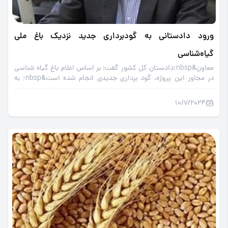
ورود دادستانی به گودبرداری جدید نزدیک باغ ملی
گیاه‌شناسی
معاون&nbsp;دادستان کل کشور گفت: بر اساس اعلام باغ گیاه شناسی
در مجاور این پروژه، گود برداری جدیدی انجام شده است&nbsp; به
همین منظور دستور بررسی و پیگیری آن را صادر کردیم که در صورتی که
آن نیز در حریم باغ گیاه شناسی باشد طبیعتاً آن نیز متوقف می‌شود.
10/7/2024