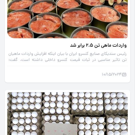
واردات ماهی تن 2.5 برابر شد
رئیس سندیکای صنایع کنسرو ایران با بیان اینکه افزایش واردات ماهیان
تن تاثیر مناسبی در ثبات قیمت کنسرو داخلی داشته است، گفت:
واردات از 10 هزار تن در سال 1401 به 23 هزار تن در سال 1402 رسید و
برآورد می شود که در 6 ماه نخست امسال حدود 25 هزار تن باشد.
10/15/2024