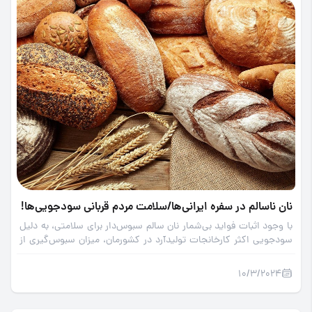
نان ناسالم در سفره ایرانی‌ها/سلامت مردم قربانی سودجویی‌ها!
با وجود اثبات فواید بی‌شمار نان سالم سبوس‌دار برای سلامتی، به دلیل
سودجویی اکثر کارخانجات تولیدآرد در کشورمان، میزان سبوس‌گیری از
آردهای تولیدی کشور تا 11 برابر افزایش یافته و مردم از دسترسی به نان
کامل، سالم و استاندارد محروم هستند.
10/3/2024