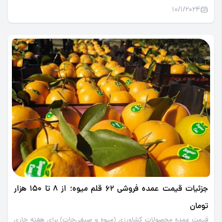
10/1/2024
جزئیات قیمت عمده فروشی 62 قلم میوه؛ از 8 تا 150 هزار
تومان
قیمت عمده محصولات کشاورزی (میوه و صیفی‌جات) برای هفته جاری